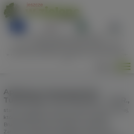
modal-check
„Europejski Fundusz Rolny na rzecz Rozwoju Obszarów Wiejskich:
Europa inwestująca w obszary wiejskie”
Instytucja Zarządzająca PROW 2014-2020 – Minister Rolnictwa
i Rozwoju Wsi, poddziałanie 19.3 Przygotowanie i realizacja działań
w zakresie projektu współpracy z lokalną grupą działania PROW 2014-
2020.
menu
Aplikacja stowarzyszenia
Turkowska Unia Rozwoju – T.U.R.,
stanowi integralną częścią wystawy multimedialnej,
która znajduje się w Krwonach 32, w gminie
Brudzew, poświęconej zasobom naturalnym.
Zarówno wystawa, jak i aplikacja mają na celu